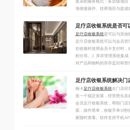
复杂的服务模式：多层级项目（
项便捷操作、技师项目与提成自
足疗店收银系统是否可
足疗店收银系统
是可以与其他
足疗店收银系统可以与会员管
在收银时使用会员卡支付时，
积分等。2. 库存管理系统集
对产品和物料的库存监控和管理
足疗店收银系统解决门
梅卡
足疗店收银系统
在门店经
造一个稳定发展，经营势头良
会员足疗收银系统，帮助门店
面，操作简单，收银开单10
家随时查看。软件支持手机APP