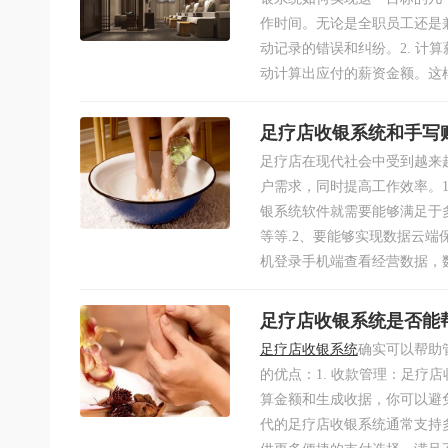
作时间。无论是全职员工还是
动记录的错误和纠纷。2. 计
动计算出应付的薪资金额。这样
足疗店收银系统和手写
足疗店在现代社会中受到越来
户需求，同时提高工作效率。
银系统软件就需要能够满足于
等等.2、要能够实现数据云
机登录手机端查看经营数据，数
足疗店收银系统是否能
足疗店收银系统
确实可以帮助
的优点：1. 收款管理：足疗
算金额和生成收据，你可以避免
代的足疗店收银系统通常支持