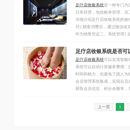
足疗店收银系统
是一种专门为
日常经营，包括账单管理、员
详细介绍足疗店收银系统的操
付2.顾客消费后，通过微信或
作为销售凭证二、系统管理1.足
足疗店收银系统是否可
足疗店收银系统
可以实现智能
系统可以自动计算服务费用、
时间和精力，也避免了因人为错
会员管理系统集成，实现会员
获取会员信息、积分余额等，并
上一页
1