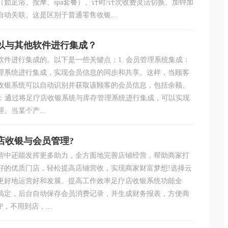
如足浴、按摩、spa套餐）、计时/计次收费灵活切换、加钟加
动关联。这是区别于普通零售收银...
以与其他软件进行集成？
软件进行集成的。以下是一些关键点：1. 会员管理系统集成：
理系统进行集成，实现会员信息的同步和共享。这样，当顾客
收银系统可以自动识别并获取该顾客的会员信息，包括余额、
成：通过将足疗店收银系统与库存管理系统进行集成，可以实现
。当某个产...
店收银与会员管理?
营中还能发挥更多助力，全方面地完善店铺经营，帮助商家打
好的优质门店，轻松提高店铺营收，实现商家财富梦想!选择云
更好地运营好和发展。提高工作效率足疗店收银系统功能全
秒搞定，后台自动保存会员消费记录，并生成财务报表，方便商
，不用到店，...