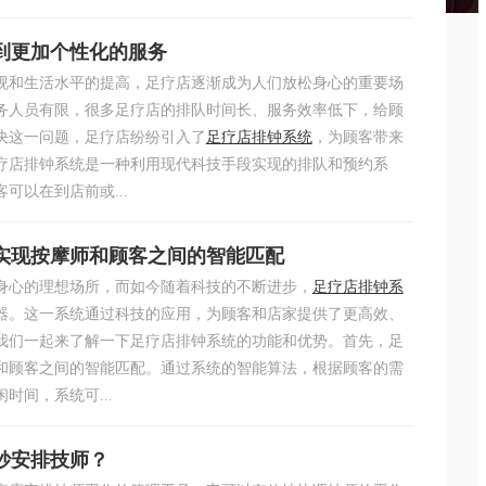
到更加个性化的服务
视和生活水平的提高，足疗店逐渐成为人们放松身心的重要场
务人员有限，很多足疗店的排队时间长、服务效率低下，给顾
决这一问题，足疗店纷纷引入了
足疗店排钟系统
，为顾客带来
疗店排钟系统是一种利用现代科技手段实现的排队和预约系
可以在到店前或...
实现按摩师和顾客之间的智能匹配
身心的理想场所，而如今随着科技的不断进步，
足疗店排钟系
器。这一系统通过科技的应用，为顾客和店家提供了更高效、
我们一起来了解一下足疗店排钟系统的功能和优势。首先，足
和顾客之间的智能匹配。通过系统的智能算法，根据顾客的需
时间，系统可...
妙安排技师？